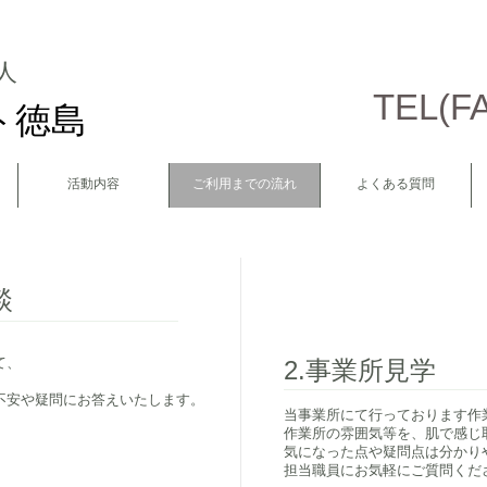
人
TEL(FA
ト徳島
活動内容
ご利用までの流れ
よくある質問
談
て、
2.事業所見学
不安や疑問にお答えいたします。
当事業所にて行っております作
​作業所の雰囲気等を、肌で感
気になった点や疑問点は分かり
担当職員にお気軽にご質問くだ